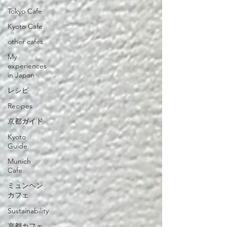
Tokyo Cafe
Kyoto Cafe
other cafes
My
experiences
in Japan
レシピ
Recipes
京都ガイド
Kyoto
Guide
Munich
Cafe
ミュンヘン
カフェ
Sustainability
京都カフェ