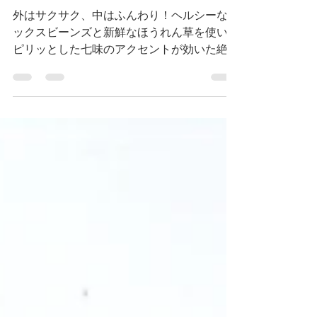
カリカリ食感！ほうれん
草とミックスビーンズの
ヴィーガンフリッター
外はサクサク、中はふんわり！ヘルシーなミ
ックスビーンズと新鮮なほうれん草を使い、
ピリッとした七味のアクセントが効いた絶品
フリッター。クリーミーな豆乳ヨーグルトソ
ースとジューシーなミニトマトを添えれば、
満足感たっぷりの一皿に！軽食やおかず、お
つまみにもぴったり。