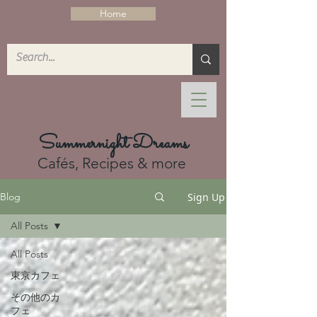
Home
Summernight Dreams
Cafés, Recipes & more
Sign Up
Blog
All Posts
All Posts
東京カフェ
その他のカ
フェ