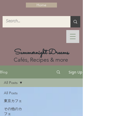
Home
Summernight Dreams
Cafés, Recipes & more
Sign Up
Blog
All Posts
All Posts
東京カフェ
その他のカ
フェ