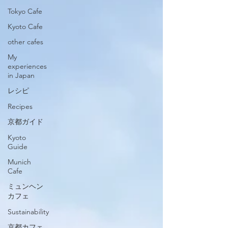
Tokyo Cafe
Kyoto Cafe
other cafes
My
experiences
in Japan
レシピ
Recipes
京都ガイド
Kyoto
Guide
Munich
Cafe
ミュンヘン
カフェ
Sustainability
京都カフェ