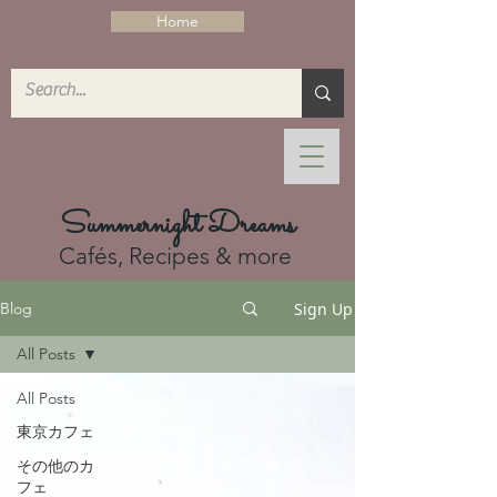
Home
Summernight Dreams
Cafés, Recipes & more
Sign Up
Blog
All Posts
All Posts
東京カフェ
その他のカ
フェ