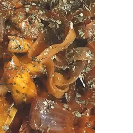
サステナビ
リティ
Vegan
Sightseeing
Guides
Kanto
ヴィーガン
観光ガイド
関東
Downloads
Lisa's Cafe
Guide