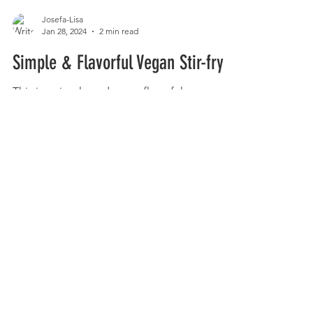
Josefa-Lisa
Jan 28, 2024
2 min read
Simple & Flavorful Vegan Stir-fry
This is a simple and super flavorful vegan stir
fry dish. You can make it gluten-free by using
regular tofu and gluten-free soy sauce.