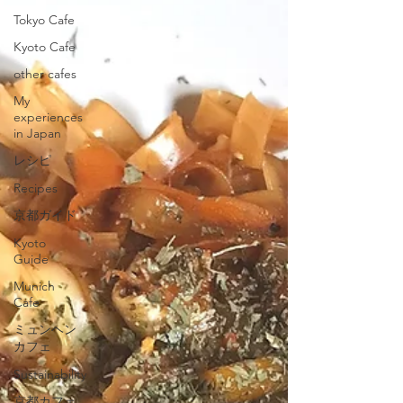
Tokyo Cafe
Kyoto Cafe
other cafes
My
experiences
in Japan
レシピ
Recipes
京都ガイド
Kyoto
Guide
Munich
Cafe
ミュンヘン
カフェ
Sustainability
京都カフェ