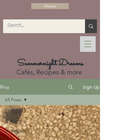
Home
Summernight Dreams
Cafés, Recipes & more
Sign Up
Blog
All Posts
All Posts
東京カフェ
その他のカ
フェ