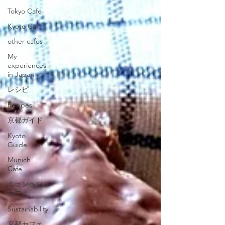
Tokyo Cafe
Kyoto Cafe
other cafes
My
experiences
in Japan
レシピ
Recipes
京都ガイド
Kyoto
Guide
Munich
Cafe
ミュンヘン
カフェ
Sustainability
京都カフェ