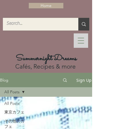
Home
Summernight Dreams
Cafés, Recipes & more
Sign Up
Blog
All Posts
All Posts
東京カフェ
その他のカ
フェ