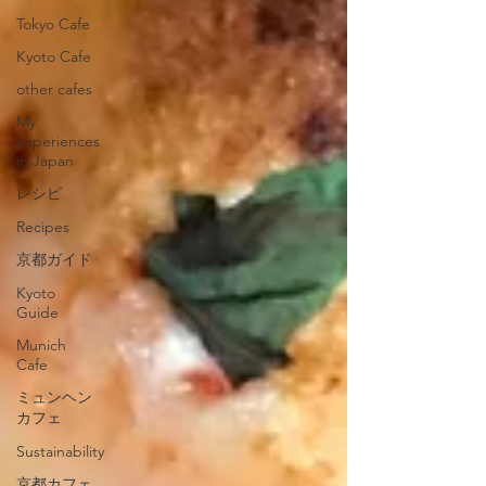
Tokyo Cafe
Kyoto Cafe
other cafes
My
experiences
in Japan
レシピ
Recipes
京都ガイド
Kyoto
Guide
Munich
Cafe
ミュンヘン
カフェ
Sustainability
京都カフェ