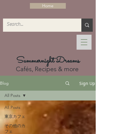
Home
Summernight Dreams
Cafés, Recipes & more
Sign Up
Blog
All Posts
All Posts
東京カフェ
その他のカ
フェ