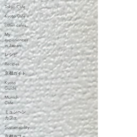
Tokyo Cafe
Kyoto Cafe
other cafes
My
experiences
in Japan
レシピ
Recipes
京都ガイド
Kyoto
Guide
Munich
Cafe
ミュンヘン
カフェ
Sustainability
京都カフェ