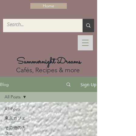
Home
Summernight Dreams
Cafés, Recipes & more
Sign Up
Blog
All Posts
All Posts
東京カフェ
その他のカ
フェ