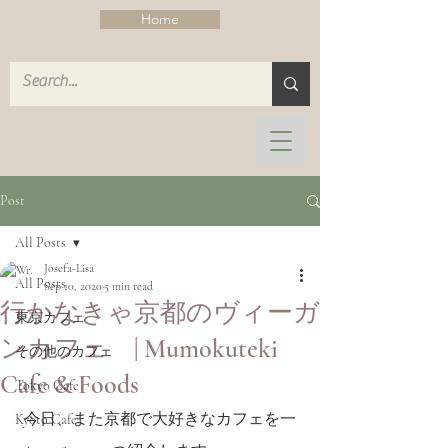
Home
Post
All Posts
Josefa-Lisa
All Posts
Sep 10, 2020
5 min read
行かなきゃ京都のヴィーガ
東京カフェ
ンカフェ | Mumokuteki
その他のカフェ
Cafe & Foods
Tokyo Cafe
今日、また京都で大好きなカフェを一
Kyoto Cafe