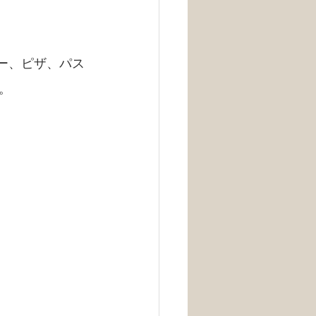
ガー、ピザ、パス
。
。