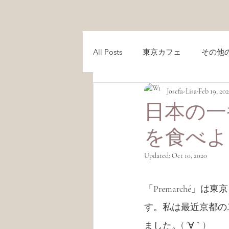
All Posts
東京カフェ
その他
Josefa-Lisa
Feb 19, 20
レシピ
Recipes
京都ガ
日本の一
を食べよ
京都カフェ
サステナビリテ
Updated:
Oct 10, 2020
Lisa's Cafe Guide
「Premarché
す。私は最近京都の二条で「Pr
ました。( ´∀｀)