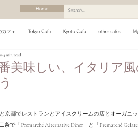
Home
のカフェ
Tokyo Cafe
Kyoto Cafe
other cafes
My
20
4 min read
イド
Kyoto Guide
Munich Cafe
ミュンヘンカフェ
番美味しい、イタリア風
う
ィ
Vegan Sightseeing Guides Kanto
ヴィーガン観光ガイド
」は東京と京都でレストランとアイスクリームの店とオーガニ
emarché Alternative Diner」と「Premarché Gel