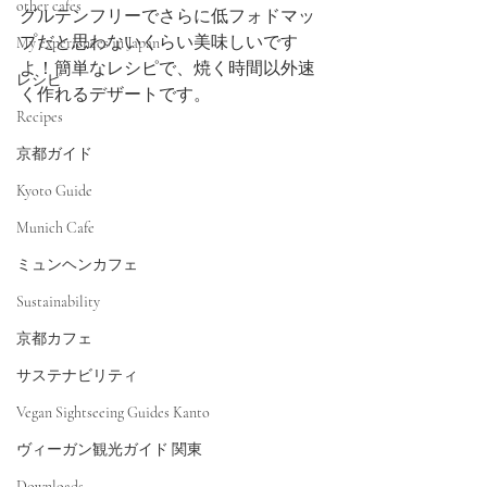
other cafes
グルテンフリーでさらに低フォドマッ
プだと思わないくらい美味しいです
My experiences in Japan
よ！簡単なレシピで、焼く時間以外速
レシピ
く作れるデザートです。
Recipes
京都ガイド
Kyoto Guide
Munich Cafe
ミュンヘンカフェ
Sustainability
京都カフェ
サステナビリティ
Vegan Sightseeing Guides Kanto
ヴィーガン観光ガイド 関東
Downloads