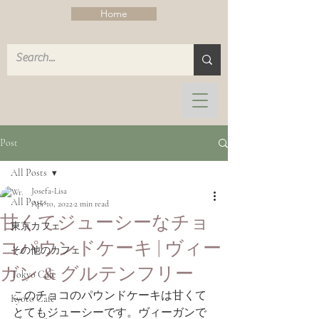
Home
Post
All Posts
Josefa-Lisa
All Posts
Apr 10, 2022
2 min read
甘くてジューシーなチョ
東京カフェ
コパウンドケーキ | ヴィー
その他のカフェ
ガン & グルテンフリー
Tokyo Cafe
このチョコのパウンドケーキは甘くて
Kyoto Cafe
とてもジューシーです。ヴィーガンで