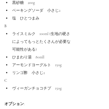
黒砂糖　200g
ベーキングソーダ　小さじ2
塩　ひとつまみ
B
ライスミルク　100ml (生地の硬さ
によってもっとたくさんが必要な
可能性がある) 
ひまわり湯　80mll
アーモンドヨーグルト　150g 
リンゴ酢　小さじ2
C
ヴィーガンチョコチプ　150g 
オプション
: