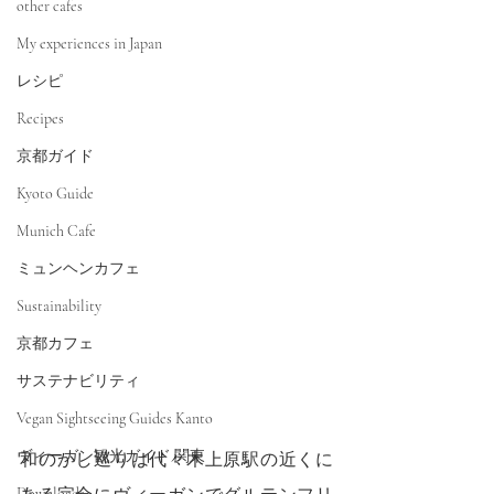
other cafes
My experiences in Japan
レシピ
Recipes
京都ガイド
Kyoto Guide
Munich Cafe
ミュンヘンカフェ
Sustainability
京都カフェ
サステナビリティ
Vegan Sightseeing Guides Kanto
ヴィーガン観光ガイド 関東
和のかし巡りは代々木上原駅の近くに
Downloads