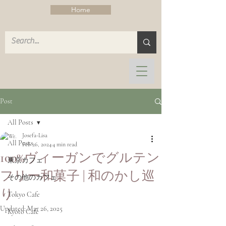
Home
Post
All Posts
Josefa-Lisa
All Posts
Feb 26, 2024
4 min read
100%ヴィーガンでグルテン
東京カフェ
フリー和菓子 | 和のかし巡
その他のカフェ
り
Tokyo Cafe
Updated:
Mar 26, 2025
Kyoto Cafe