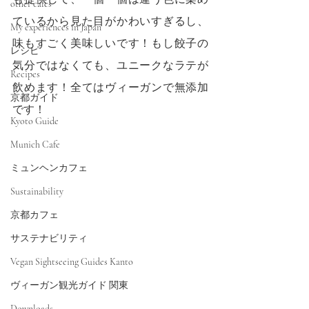
other cafes
ているから見た目がかわいすぎるし、
My experiences in Japan
味もすごく美味しいです！もし餃子の
レシピ
気分ではなくても、ユニークなラテが
Recipes
飲めます！全てはヴィーガンで無添加
京都ガイド
です！
Kyoto Guide
Munich Cafe
ミュンヘンカフェ
Sustainability
京都カフェ
サステナビリティ
Vegan Sightseeing Guides Kanto
ヴィーガン観光ガイド 関東
Downloads