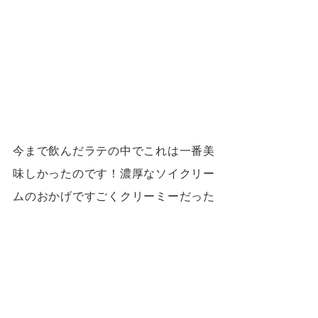
今まで飲んだラテの中でこれは一番美
味しかったのです！濃厚なソイクリー
ムのおかげですごくクリーミーだった
上、抹茶の苦さに甘いキャラメルソー
スは完璧なバランスでした！
いちごサイダー