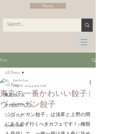
Home
Post
All Posts
Josefa-Lisa
All Posts
Aug 18, 2024
4 min read
東京の一番かわいい餃子 |
東京カフェ
ヴィーガン餃子
その他のカフェ
「ヴィーガン餃子」は浅草と上野の間
Tokyo Cafe
にある必ず行くべきカフェです！11種類
Kyoto Cafe
も提供して、一個一個は違う色に染め