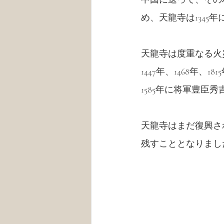
め、天
龍
寺は134
天
龍
寺は度重なる火災を
1447年、1468年、
1585年に将軍豊臣秀
天
龍
寺はまだ復興さ
残すこととなりました