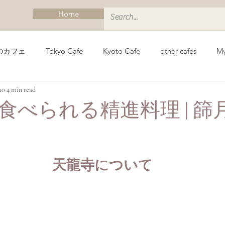
Home
のカフェ
Tokyo Cafe
Kyoto Cafe
other cafes
My
20
4 min read
イド
Kyoto Guide
Munich Cafe
ミュンヘンカフェ
食べられる精進料理 | 篩
ィ
Vegan Sightseeing Guides Kanto
ヴィーガン観光ガイド
天龍寺について