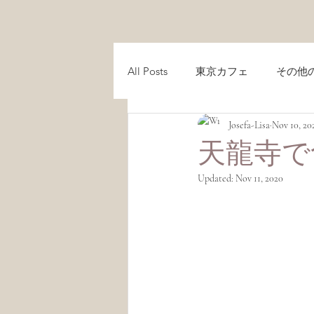
All Posts
東京カフェ
その他
Josefa-Lisa
Nov 10, 20
レシピ
Recipes
京都ガ
天龍寺で
Updated:
Nov 11, 2020
京都カフェ
サステナビリテ
Lisa's Cafe Guide