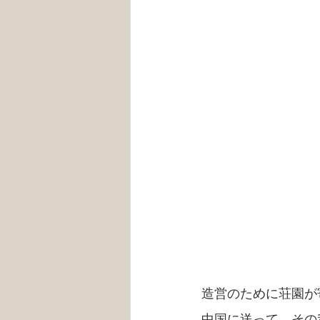
造営のために荘園が
中国に送って、その