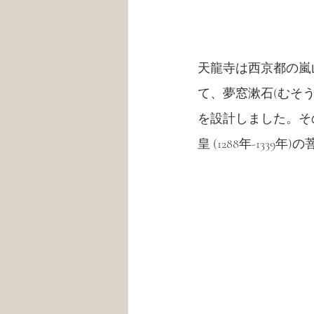
天
龍
寺は西京都の嵐山に
て、夢窓漱石(むそ
を設計しました。そ
皇 (1288年-133