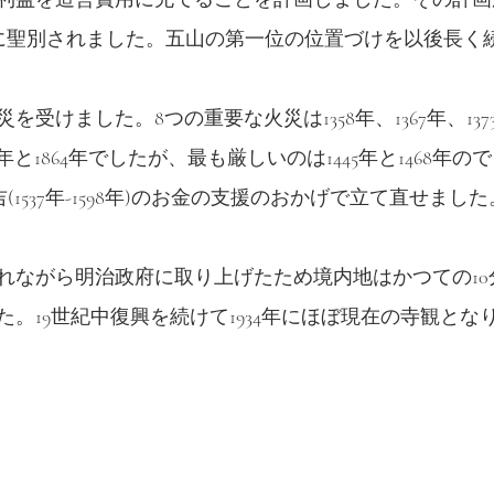
5年に聖別されました。五山の第一位の位置づけを以後長く
受けました。8つの重要な火災は1358年、1367年、1373
1815年と1864年でしたが、最も厳しいのは1445年と1468
吉(1537年-1598年)のお金の支援のおかげで立て直せました
れながら明治政府に取り上げたため境内地はかつての10分
。19世紀中復興を続けて1934年にほぼ現在の寺観とな