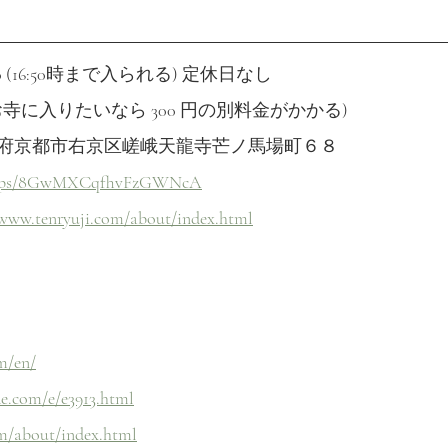
 17:00 (16:50時まで入られる) 定休日なし 
 (お寺に入りたいなら 300 円の別料金がかかる)
85 京都府京都市右京区嵯峨天龍寺芒ノ馬場町６８
/maps/8GwMXCqfhvFzGWNcA
/www.tenryuji.com/about/index.html
m/en/
e.com/e/e3913.html
om/about/index.html