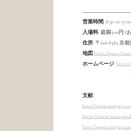
営業時間
: 8:30 to
入場料
: 庭園500円
住所
: 〒616-83
地図
https://goo.gl
ホームページ
: 
http:/
文献
:
http://www.tenryuji.co
https://www.japan-guid
http://www.tenryuji.c