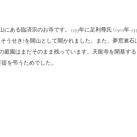
ある臨済宗のお寺です。1339年に足利尊氏 (1305年-13
うそうせき)を開山として開かれました。また、夢窓漱石
の庭園はまだそのまま残っています。天
龍
寺を開基する
9年)の菩提を弔うためでした。