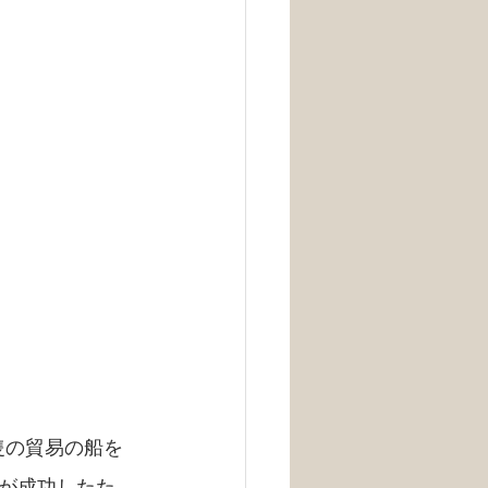
隻の貿易の船を
が成功したた