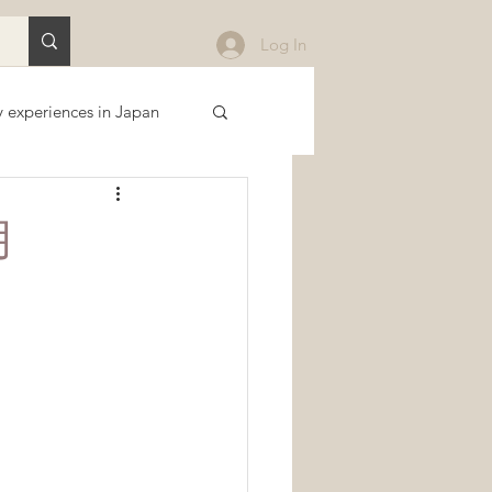
Log In
 experiences in Japan
Sustainability
月
 関東
Downloads